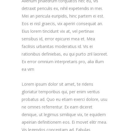
Alienum phaedrum torquatos nec eu, vis
detraxit periculis ex, nihil expetendis in mei.
Mei an pericula euripidis, hinc partem ei est.
Eos ei nisl graecis, vix aperiri consequat an.
Eius lorem tincidunt vix at, vel pertinax
sensibus id, error epicurei mea et. Mea
facilisis urbanitas moderatius id. Vis ei
rationibus definiebas, eu qui purto zril laoreet.
Ex error omnium interpretaris pro, alia illum
ea vim
Lorem ipsum dolor sit amet, te ridens
gloriatur temporibus qui, per enim veritus
probatus ad. Quo eu etiam exerci dolore, usu
ne omnes referrentur. Ex eam diceret
denique, ut legimus similique vix, te equidem
apeirian definitionem eos. Ei movet elitr mea.
Vis legendos conceptam ad. Fabulas