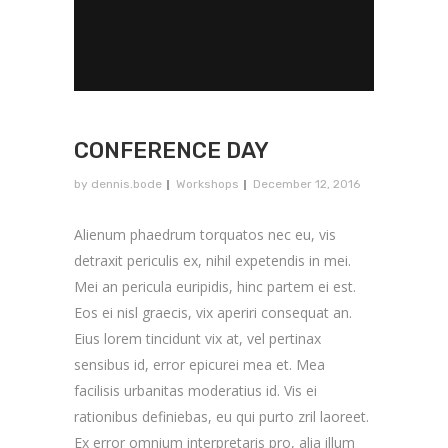
CONFERENCE DAY
by
dennis.bode
Workshops
December 12, 2016
Alienum phaedrum torquatos nec eu, vis
detraxit periculis ex, nihil expetendis in mei.
Mei an pericula euripidis, hinc partem ei est.
Eos ei nisl graecis, vix aperiri consequat an.
Eius lorem tincidunt vix at, vel pertinax
sensibus id, error epicurei mea et. Mea
facilisis urbanitas moderatius id. Vis ei
rationibus definiebas, eu qui purto zril laoreet.
Ex error omnium interpretaris pro, alia illum