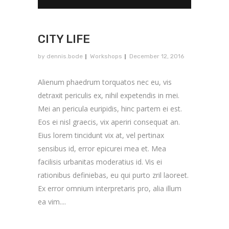
CITY LIFE
by
dennis.bode
Workshops
December 12, 2016
Alienum phaedrum torquatos nec eu, vis
detraxit periculis ex, nihil expetendis in mei.
Mei an pericula euripidis, hinc partem ei est.
Eos ei nisl graecis, vix aperiri consequat an.
Eius lorem tincidunt vix at, vel pertinax
sensibus id, error epicurei mea et. Mea
facilisis urbanitas moderatius id. Vis ei
rationibus definiebas, eu qui purto zril laoreet.
Ex error omnium interpretaris pro, alia illum
ea vim....