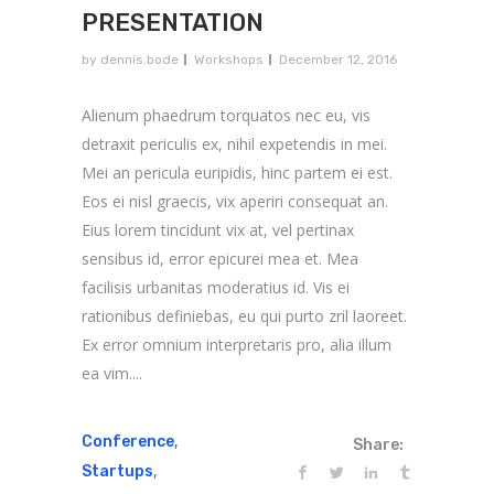
PRESENTATION
by
dennis.bode
Workshops
December 12, 2016
Alienum phaedrum torquatos nec eu, vis
detraxit periculis ex, nihil expetendis in mei.
Mei an pericula euripidis, hinc partem ei est.
Eos ei nisl graecis, vix aperiri consequat an.
Eius lorem tincidunt vix at, vel pertinax
sensibus id, error epicurei mea et. Mea
facilisis urbanitas moderatius id. Vis ei
rationibus definiebas, eu qui purto zril laoreet.
Ex error omnium interpretaris pro, alia illum
ea vim....
,
Conference
Share:
,
Startups