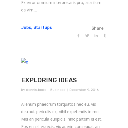
Ex error omnium interpretaris pro, alia illum
ea vim....
,
Jobs
Startups
Share:
EXPLORING IDEAS
by
dennis.bode
Business
December 9, 2016
Alienum phaedrum torquatos nec eu, vis
detraxit periculis ex, nihil expetendis in mei.
Mei an pericula euripidis, hinc partem ei est.
Eos ei nisl graecis, vix aperiri consequat an.