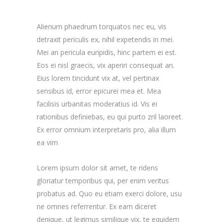
Alienum phaedrum torquatos nec eu, vis
detraxit periculis ex, nihil expetendis in mei.
Mei an pericula euripidis, hinc partem ei est.
Eos ei nisl graecis, vix aperiri consequat an.
Eius lorem tincidunt vix at, vel pertinax
sensibus id, error epicurei mea et. Mea
facilisis urbanitas moderatius id. Vis ei
rationibus definiebas, eu qui purto zril laoreet.
Ex error omnium interpretaris pro, alia illum
ea vim
Lorem ipsum dolor sit amet, te ridens
gloriatur temporibus qui, per enim veritus
probatus ad. Quo eu etiam exerci dolore, usu
ne omnes referrentur. Ex eam diceret
denique, ut legimus similique vix, te equidem