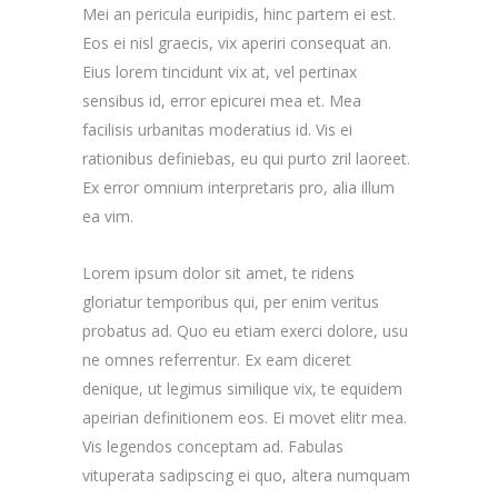
Mei an pericula euripidis, hinc partem ei est.
Eos ei nisl graecis, vix aperiri consequat an.
Eius lorem tincidunt vix at, vel pertinax
sensibus id, error epicurei mea et. Mea
facilisis urbanitas moderatius id. Vis ei
rationibus definiebas, eu qui purto zril laoreet.
Ex error omnium interpretaris pro, alia illum
ea vim.
Lorem ipsum dolor sit amet, te ridens
gloriatur temporibus qui, per enim veritus
probatus ad. Quo eu etiam exerci dolore, usu
ne omnes referrentur. Ex eam diceret
denique, ut legimus similique vix, te equidem
apeirian definitionem eos. Ei movet elitr mea.
Vis legendos conceptam ad. Fabulas
vituperata sadipscing ei quo, altera numquam