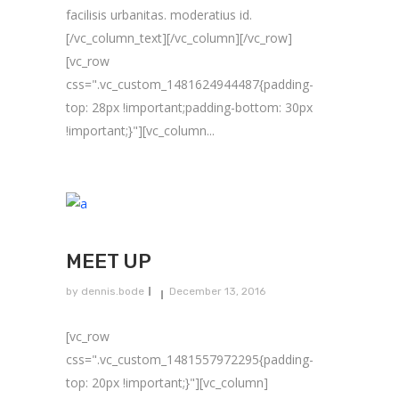
facilisis urbanitas. moderatius id.
[/vc_column_text][/vc_column][/vc_row]
[vc_row
css=".vc_custom_1481624944487{padding-
top: 28px !important;padding-bottom: 30px
!important;}"][vc_column...
MEET UP
by
dennis.bode
December 13, 2016
[vc_row
css=".vc_custom_1481557972295{padding-
top: 20px !important;}"][vc_column]