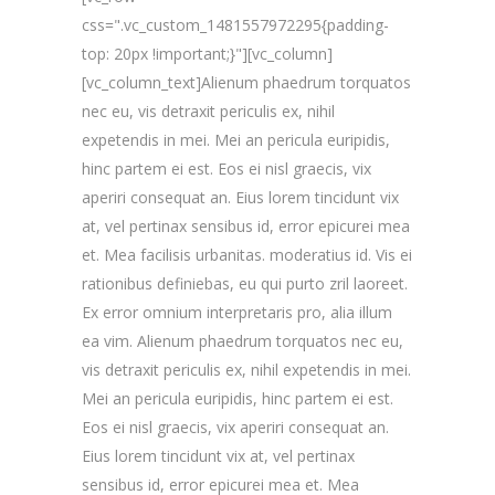
css=".vc_custom_1481557972295{padding-
top: 20px !important;}"][vc_column]
[vc_column_text]Alienum phaedrum torquatos
nec eu, vis detraxit periculis ex, nihil
expetendis in mei. Mei an pericula euripidis,
hinc partem ei est. Eos ei nisl graecis, vix
aperiri consequat an. Eius lorem tincidunt vix
at, vel pertinax sensibus id, error epicurei mea
et. Mea facilisis urbanitas. moderatius id. Vis ei
rationibus definiebas, eu qui purto zril laoreet.
Ex error omnium interpretaris pro, alia illum
ea vim. Alienum phaedrum torquatos nec eu,
vis detraxit periculis ex, nihil expetendis in mei.
Mei an pericula euripidis, hinc partem ei est.
Eos ei nisl graecis, vix aperiri consequat an.
Eius lorem tincidunt vix at, vel pertinax
sensibus id, error epicurei mea et. Mea